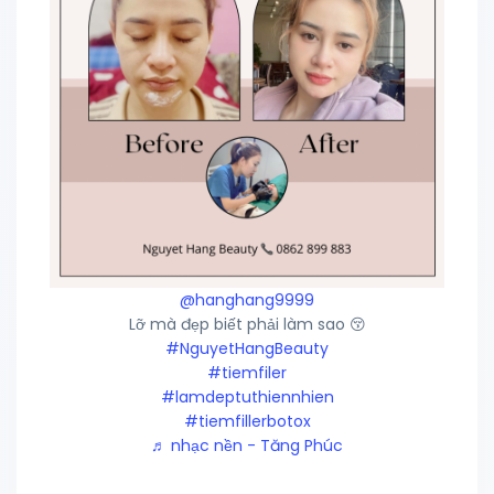
@hanghang9999
Lỡ mà đẹp biết phải làm sao 😚
#NguyetHangBeauty
#tiemfiler
#lamdeptuthiennhien
#tiemfillerbotox
♬ nhạc nền - Tăng Phúc